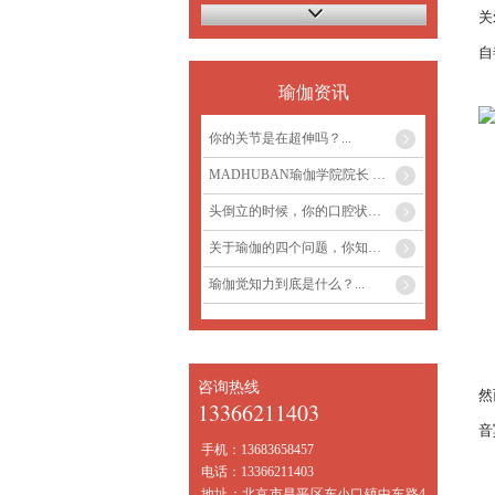
关
自
瑜伽资讯
你的关节是在超伸吗？...
MADHUBAN瑜伽学院院长 Bhakti Yoga Swa...
头倒立的时候，你的口腔状态是怎么样的...
关于瑜伽的四个问题，你知道答案么？...
瑜伽觉知力到底是什么？...
	瑜伽语音冥想是瑜伽中最伟大的赠予。瑜伽所有的技法，个个珍贵无比，因
咨询热线
然
13366211403
音
手机：
13683658457
电话：
13366211403
地址：
北京市昌平区东小口镇中东路4