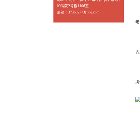
	3、瑜伽到底有
00号院2号楼1106室
	瑜伽有多古老呢？大部分的历史学家都承认要找出一个明确的答案是不可
邮箱：
373602773@qq.com
老
	人们已经从印度河流域一些城市的古老废墟里，挖掘出了刻载着瑜伽姿势的
古
	撇开瑜伽起源的准确日期不谈，有一点是我们可以确定的：与其花时间追究
满