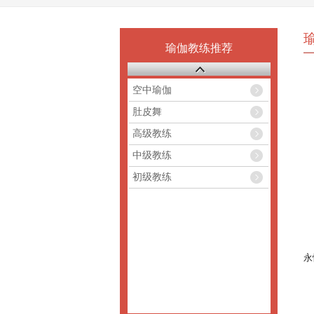
瑜伽教练推荐
空中瑜伽
肚皮舞
高级教练
中级教练
初级教练
	张蕙兰老师在教学的过程中，经常会提到“瑜伽是一份赠予”！可
	几千年来，伟大的瑜伽宗师们出于慈爱和怜悯之心，不求回报地把瑜伽的技
永
	您知道吗？在古老正统的瑜伽传承中，瑜伽向来是作为一份充满关爱之情的礼