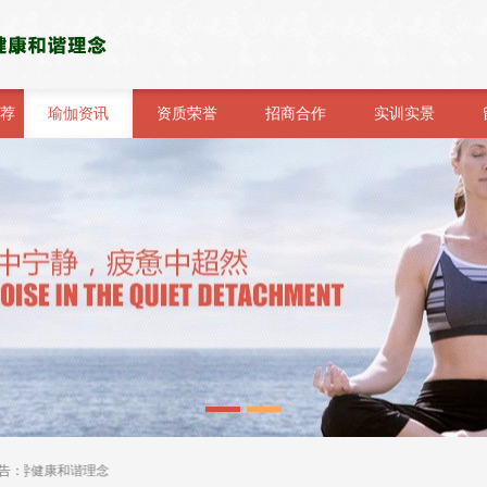
荐
瑜伽资讯
资质荣誉
招商合作
实训实景
倡导健康和谐理念
告：