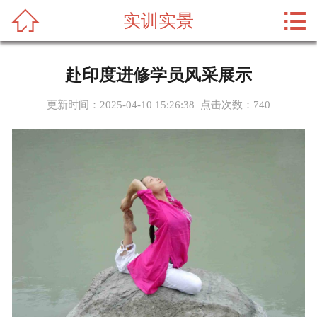



实训实景
首页
关于我们
赴印度进修学员风采展示
瑜伽教练推荐
更新时间：2025-04-10 15:26:38 点击次数：
740
瑜伽资讯
资质荣誉
招商合作
实训实景
留言反馈
联系我们