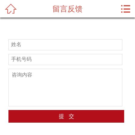



留言反馈
首页
关于我们
瑜伽教练推荐
瑜伽资讯
资质荣誉
招商合作
实训实景
留言反馈
联系我们